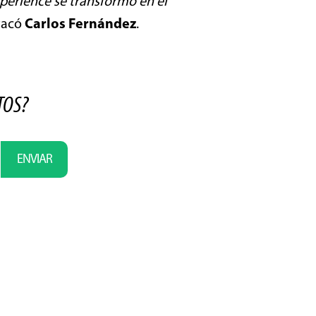
xperience se transformó en el
tacó
Carlos Fernández
.
TOS?
ENVIAR