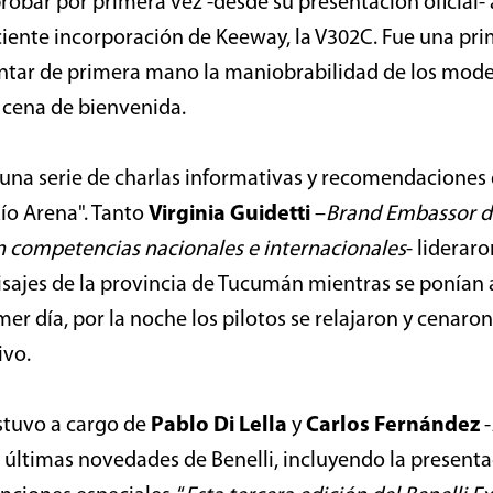
probar por primera vez -desde su presentación oficial- a
eciente incorporación de Keeway, la V302C. Fue una p
ntar de primera mano la maniobrabilidad de los model
 cena de bienvenida.
 una serie de charlas informativas y recomendaciones d
ío Arena". Tanto
Virginia Guidetti
–
Brand Embassor de
en competencias nacionales e internacionales
- liderar
paisajes de la provincia de Tucumán mientras se ponían
imer día, por la noche los pilotos se relajaron y cenar
ivo.
estuvo a cargo de
Pablo Di Lella
y
Carlos Fernández
-
 últimas novedades de Benelli, incluyendo la presenta