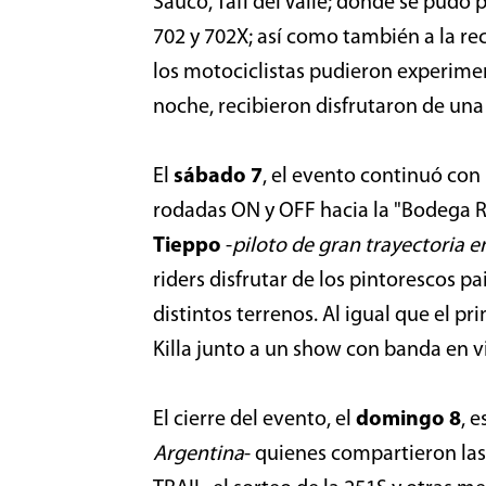
Sauco, Tafí del Valle; donde se pudo 
702 y 702X; así como también a la r
los motociclistas pudieron experime
noche, recibieron disfrutaron de una
El
sábado 7
, el evento continuó con
rodadas ON y OFF hacia la "Bodega R
Tieppo
-
piloto de gran trayectoria 
riders disfrutar de los pintorescos 
distintos terrenos. Al igual que el pr
Killa junto a un show con banda en v
El cierre del evento, el
domingo 8
, 
Argentina
- quienes compartieron las