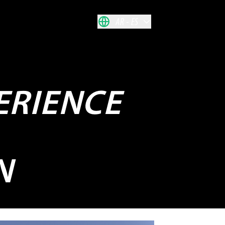
AR
ES
ERIENCE
N