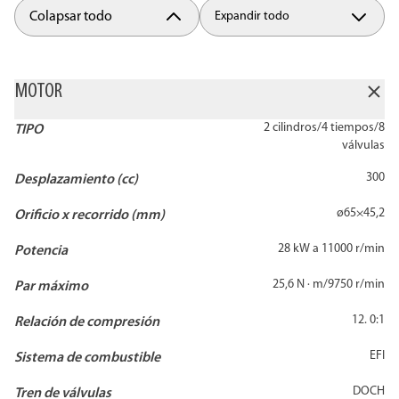
Colapsar todo
Expandir todo
MOTOR
2 cilindros/4 tiempos/8
TIPO
válvulas
300
Desplazamiento (cc)
ø65×45,2
Orificio x recorrido (mm)
28 kW a 11000 r/min
Potencia
25,6 N · m/9750 r/min
Par máximo
12. 0:1
Relación de compresión
EFI
Sistema de combustible
DOCH
Tren de válvulas