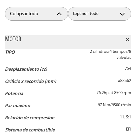
Colapsar todo
Expandir todo
MOTOR
2 cilindros/4 tiempos/8
TIPO
válvulas
754
Desplazamiento (cc)
ø88×62
Orificio x recorrido (mm)
76.2hp at 8500 rpm
Potencia
67 N·m/6500 r/min
Par máximo
11. 5:1
Relación de compresión
EFI
Sistema de combustible