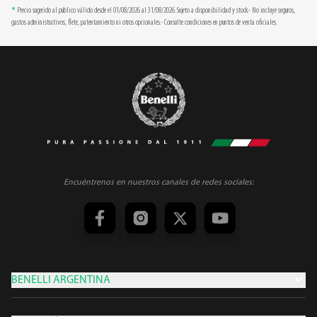
*
Precio sugerido al público válido desde el 01/08/2026 al 31/08/2026. Sujeto a disponibilidad y stock.- No incluye seguros,
gastos administrativos, flete, patentamiento ni otros opcionales.- Consulte condiciones en puntos de venta oficiales.
Encuéntrenos en nuestros canales de redes sociales:
BENELLI ARGENTINA