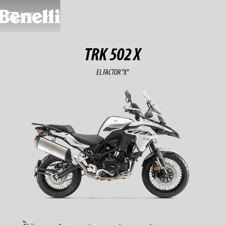
MODELOS
TRK 502 X
EL FACTOR "X"