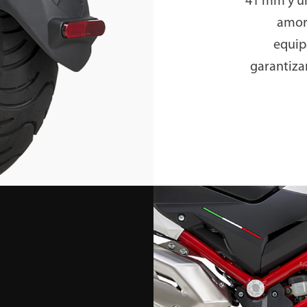
41 mm y un
amort
equip
garantiza