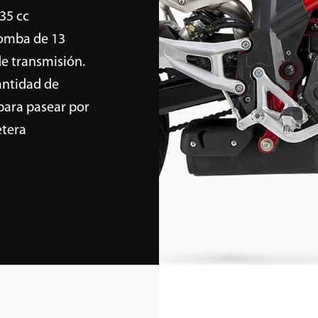
35 cc
bomba de 13
de transmisión.
antidad de
 para pasear por
etera