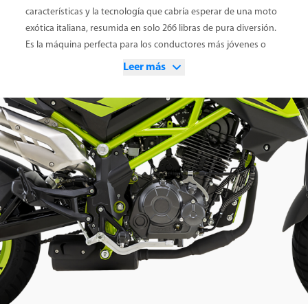
características y la tecnología que cabría esperar de una moto
exótica italiana, resumida en solo 266 libras de pura diversión.
Es la máquina perfecta para los conductores más jóvenes o
novatos que buscan una emoción fácil de conducir (y
Leer más
asequible).
El motor tiene características líderes en su clase, como 135 cc
de cilindrada, refrigeración por aire/aceite para una potencia
constante y un único árbol de levas en cabeza que acciona 4
válvulas, lo que maximiza la cantidad de potencia posible, una
característica inédita en este segmento. El marco es un
enrejado de acero clásico italiano. Esto proporciona la rigidez
necesaria para un manejo preciso, combinada con un confort
superior y una sensación inigualable en carretera.
Las ruedas de 12 pulgadas brindan la maniobrabilidad
necesaria para entrar y salir del tráfico o recorrer tu sinuosa
carretera favorita. Las ruedas están calzadas con neumáticos