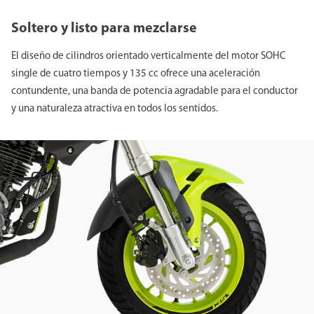
anchos y pegajosos y se sujetan con frenos de disco grandes
para detenerse con autoridad.
Soltero y listo para mezclarse
La ergonomía está diseñada para adaptarse a casi todo el
El diseño de cilindros orientado verticalmente del motor SOHC
mundo, los indicadores son una combinación de tacómetro
single de cuatro tiempos y 135 cc ofrece una aceleración
analógico con velocímetro digital y la llave es de tipo navaja
contundente, una banda de potencia agradable para el conductor
automática. Las luces son lo último en tecnología e incluyen
y una naturaleza atractiva en todos los sentidos.
proyectores LED de luz baja, reflectores LED de luz alta y luces
traseras LED. Por último, la montura está revestida con una
atractiva carrocería de diseño italiano, ideal para atraer
miradas envidiosas. La nueva TNT 135 de Benelli es una
motocicleta más pequeña con características de motocicleta
grande. La súper divertida TNT 135 sorprenderá y satisfará
kilómetro tras kilómetro.
.