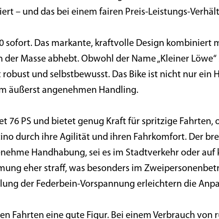
ert – und das bei einem fairen Preis-Leistungs-Verhält
 sofort. Das markante, kraftvolle Design kombiniert 
von der Masse abhebt. Obwohl der Name „Kleiner Löwe“ s
kt robust und selbstbewusst. Das Bike ist nicht nur ei
em äußerst angenehmen Handling.
et 76 PS und bietet genug Kraft für spritzige Fahrten,
ino durch ihre Agilität und ihren Fahrkomfort. Der bre
ehme Handhabung, sei es im Stadtverkehr oder auf 
ung eher straff, was besonders im Zweipersonenbetrie
llung der Federbein-Vorspannung erleichtern die Anp
 Fahrten eine gute Figur. Bei einem Verbrauch von ru