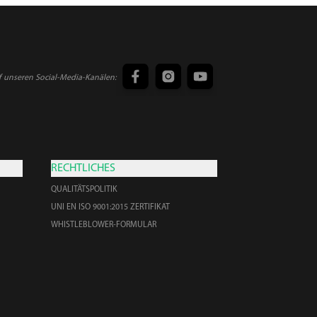
f unseren Social-Media-Kanälen:
RECHTLICHES
QUALITÄTSPOLITIK
UNI EN ISO 9001:2015 ZERTIFIKAT
WHISTLEBLOWER-FORMULAR