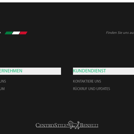
Finden Sie uns au
ERNEHMEN
KUNDENDIENST
 UNS
KONTAKTIERE UNS
EUM
RÜCKRUF UND UPDATES