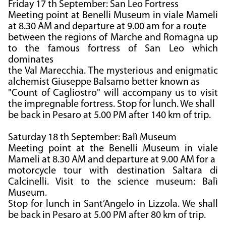
Friday 17 th September: San Leo Fortress
Meeting point at Benelli Museum in viale Mameli
at 8.30 AM and departure at 9.00 am for a route
between the regions of Marche and Romagna up
to the famous fortress of San Leo which
dominates
the Val Marecchia. The mysterious and enigmatic
alchemist Giuseppe Balsamo better known as
"Count of Cagliostro" will accompany us to visit
the impregnable fortress. Stop for lunch. We shall
be back in Pesaro at 5.00 PM after 140 km of trip.
Saturday 18 th September: Balì Museum
Meeting point at the Benelli Museum in viale
Mameli at 8.30 AM and departure at 9.00 AM for a
motorcycle tour with destination Saltara di
Calcinelli. Visit to the science museum: Balì
Museum.
Stop for lunch in Sant’Angelo in Lizzola. We shall
be back in Pesaro at 5.00 PM after 80 km of trip.