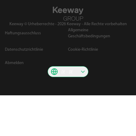
Keeway © Urheberrechte - 2026 Keeway - Alle Rechte vorbehalten
Allgemeine
Haftungsausschluss
Geschäftsbedingungen
Datenschutzrichtlinie
Cookie-Richtlinie
Abmelden
DE
DE