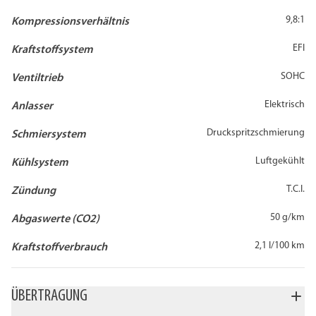
9,8:1
Kompressionsverhältnis
EFI
Kraftstoffsystem
SOHC
Ventiltrieb
Elektrisch
Anlasser
Druckspritzschmierung
Schmiersystem
Luftgekühlt
Kühlsystem
T.C.I.
Zündung
50 g/km
Abgaswerte (CO2)
2,1 l/100 km
Kraftstoffverbrauch
ÜBERTRAGUNG