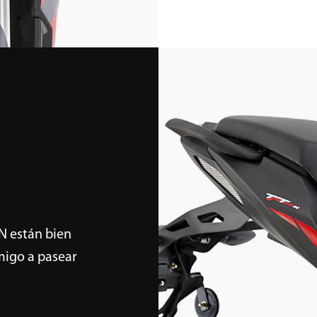
5N están bien
migo a pasear