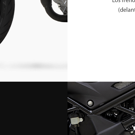
Los fren
(delan