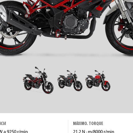
NCIA
MÁXIMO. TORQUE
W a 9250 r/min
21,2 N · m/8000 r/min