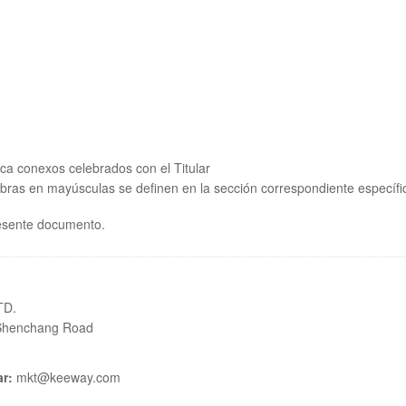
dica conexos celebrados con el Titular
abras en mayúsculas se definen en la sección correspondiente específ
resente documento.
TD.
8 Shenchang Road
ar:
mkt@keeway.com