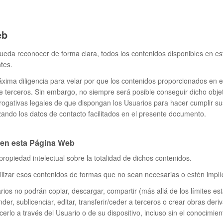
eb
pueda reconocer de forma clara, todos los contenidos disponibles en e
tes.
áxima diligencia para velar por que los contenidos proporcionados en 
de terceros. Sin embargo, no siempre será posible conseguir dicho objet
errogativas legales de que dispongan los Usuarios para hacer cumplir s
zando los datos de contacto facilitados en el presente documento.
 en esta Página Web
propiedad intelectual sobre la totalidad de dichos contenidos.
ilizar esos contenidos de formas que no sean necesarias o estén implíc
uarios no podrán copiar, descargar, compartir (más allá de los límites es
vender, sublicenciar, editar, transferir/ceder a terceros o crear obras de
erlo a través del Usuario o de su dispositivo, incluso sin el conocimien