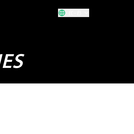
EC
ES
NES