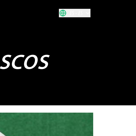
ES
ES
ASCOS