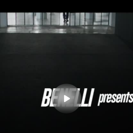
mpañante, que mejora el confort en las salidas y se i
a moto.
tativas y pueden variar respecto a la versión comercia