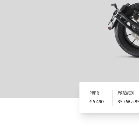
PVPR
POTENCIA
€ 5.490
35 kW a 8