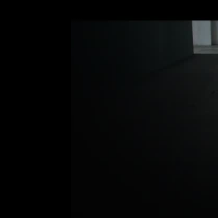
un respaldo para el aco
la línea y el diseño de l
*Las imágenes son orien
Normativa Euro 5