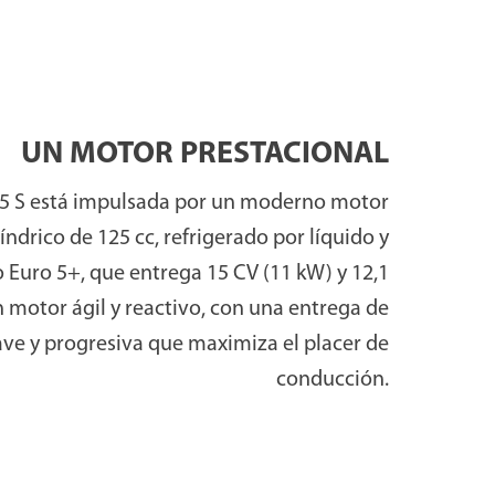
erpretando el espíritu
ligera (142 kg) y con
UN MOTOR PRESTACIONAL
enes se inician en el
25 S está impulsada por un moderno motor
 reviradas y los
ndrico de 125 cc, refrigerado por líquido y
 una parte trasera
Euro 5+, que entrega 15 CV (11 kW) y 12,1
e entrega
15 CV
,
 motor ágil y reactivo, con una entrega de
bular de acero
,
ve y progresiva que maximiza el placer de
tros
.
conducción.
co de 280 mm y pinza
jo peso,
altura de
ecuada para un amplio