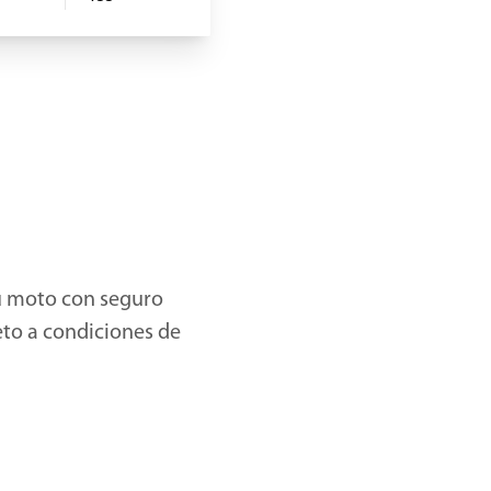
tu moto con seguro
eto a condiciones de
a con los
 concesionario)