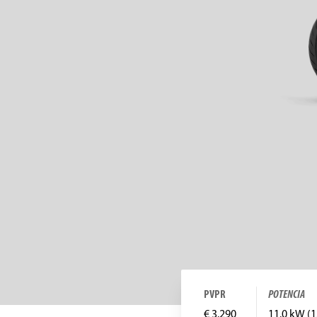
PVPR
POTENCIA
€ 3.290
11.0 kW (1