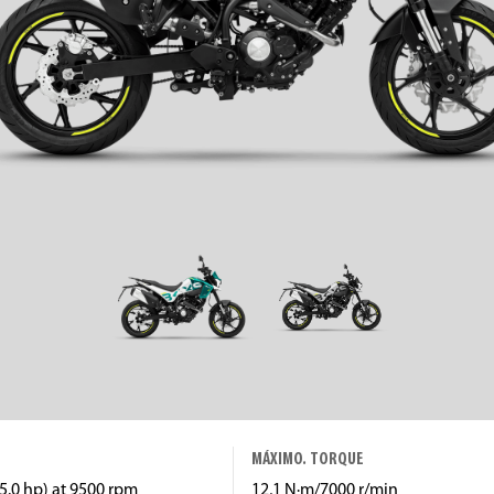
MÁXIMO. TORQUE
5.0 hp) at 9500 rpm
12,1 N·m/7000 r/min