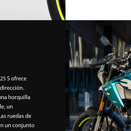
tativas y pueden variar respecto a la versión comercia
125 S ofrece
dirección.
una horquilla
e, un
as ruedas de
an un conjunto