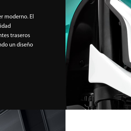
er moderno. El
tidad
ntes traseros
ando un diseño