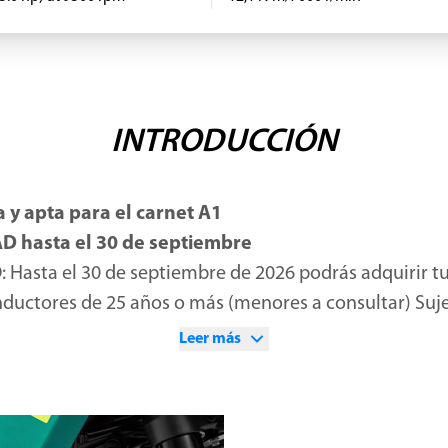
INTRODUCCIÓN
 y apta para el carnet A1
AD hasta el 30 de septiembre
O
: Hasta el 30 de septiembre de 2026 podrás adquirir 
nductores de 25 años o más (menores a consultar) Suj
radora. Esta promoción se realiza de manera conjunt
Leer más
os a esta promoción.
Baleares (Canarias, Ceuta y Melilla, consultar PVP.R al