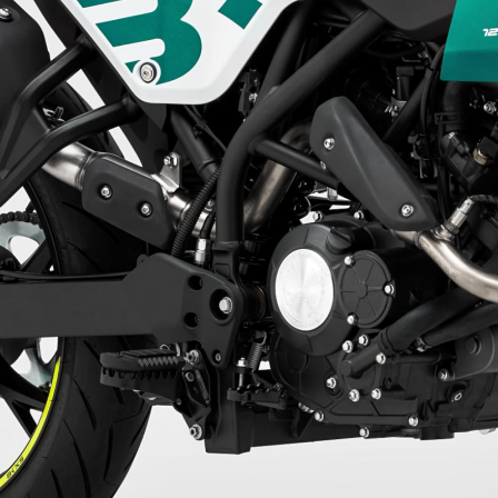
Benelli recomienda lub
La
BKX 125 S
está pensa
joven y dinámico de la 
fuerte personalidad
, 
mundo de la moto y busca
desplazamientos cotidi
Diseñada por el
Centro 
compacta y agresiva. E
cumpliendo con los requ
eficiente y con una aut
Cuenta con un equipam
radial
, iluminación
Ful
asiento de 820 mm
y u