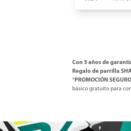
Con 5 años de garantía
Regalo de parrilla SH
*
PROMOCIÓN SEGUR
básico gratuito para co
Mapfre, compañía asegu
concesionarios adherid
Precio para Península y 