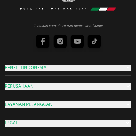
Temukan kami di saluran media sosial kami:
BENELLI INDONESIA
PERUSAHAAN
LAYANAN PELANGGAN
LEGAL