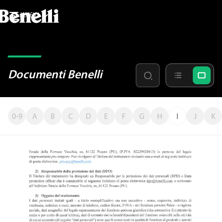
MODELLI
Documenti Benelli
0-9
A
B
C
D
E
F
G
H
I
J
K