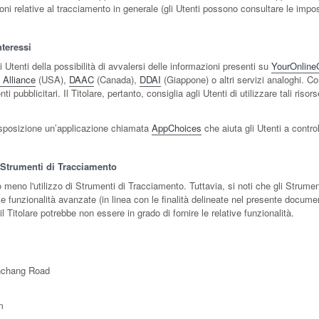
ioni relative al tracciamento in generale (gli Utenti possono consultare le impos
nteressi
Utenti della possibilità di avvalersi delle informazioni presenti su
YourOnline
 Alliance
(USA),
DAAC
(Canada),
DDAI
(Giappone) o altri servizi analoghi. Co
 pubblicitari. Il Titolare, pertanto, consiglia agli Utenti di utilizzare tali risor
disposizione un’applicazione chiamata
AppChoices
che aiuta gli Utenti a contro
i Strumenti di Tracciamento
 o meno l'utilizzo di Strumenti di Tracciamento. Tuttavia, si noti che gli Stru
 e funzionalità avanzate (in linea con le finalità delineate nel presente docume
l Titolare potrebbe non essere in grado di fornire le relative funzionalità.
enchang Road
m