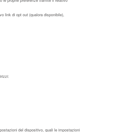
le proprie preferenze tramite il relativo
o link di opt out (qualora disponibile),
rizzi:
postazioni del dispositivo, quali le impostazioni