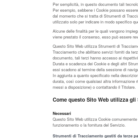
Per semplicità, in questo documento tali tecnolo
Per esempio, sebbene i Cookie possano essere usa
dal momento che si tratta di Strumenti di Tracc
utilizzato solo per indicare in modo specifico qu
Alcune delle finalità per le quali vengono impieg
viene prestato il consenso, esso può essere re
Questo Sito Web utilizza Strumenti di Tracciame
Tracciamento che abilitano servizi forniti da te
documento, tali terzi hanno accesso ai rispettiv
Durata e scadenza dei Cookie e degli altri Strum
essi scadono al termine della sessione di naviga
In aggiunta a quanto specificato nella descrizion
durata, così come qualsiasi altra informazione rile
messi a disposizione) o contattando il Titolare.
Come questo Sito Web utilizza gli
Necessari
Questo Sito Web utilizza Cookie comunemente dett
funzionamento o la fornitura del Servizio.
Strumenti di Tracciamento gestiti da terze pa