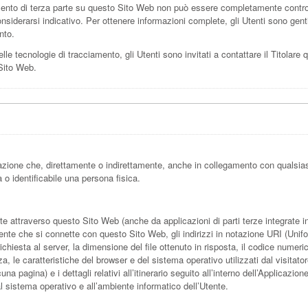
nto di terza parte su questo Sito Web non può essere completamente controlla
siderarsi indicativo. Per ottenere informazioni complete, gli Utenti sono genti
nto.
lle tecnologie di tracciamento, gli Utenti sono invitati a contattare il Titolare 
 Sito Web.
zione che, direttamente o indirettamente, anche in collegamento con qualsias
a o identificabile una persona fisica.
attraverso questo Sito Web (anche da applicazioni di parti terze integrate in q
ente che si connette con questo Sito Web, gli indirizzi in notazione URI (Unifor
a richiesta al server, la dimensione del file ottenuto in risposta, il codice numer
za, le caratteristiche del browser e del sistema operativo utilizzati dal visitator
pagina) e i dettagli relativi all’itinerario seguito all’interno dell’Applicazion
al sistema operativo e all’ambiente informatico dell’Utente.