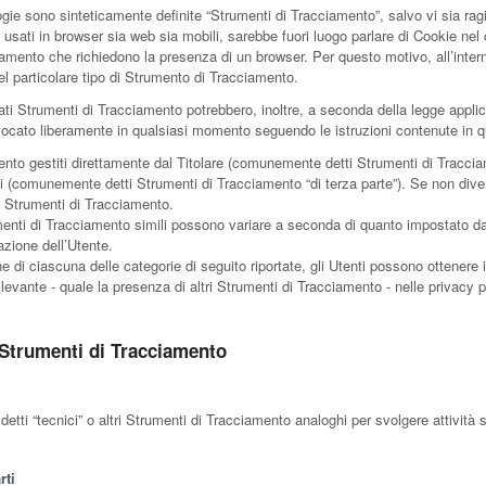
gie sono sinteticamente definite “Strumenti di Tracciamento”, salvo vi sia ragi
ti in browser sia web sia mobili, sarebbe fuori luogo parlare di Cookie nel co
iamento che richiedono la presenza di un browser. Per questo motivo, all’inte
el particolare tipo di Strumento di Tracciamento.
ati Strumenti di Tracciamento potrebbero, inoltre, a seconda della legge applic
vocato liberamente in qualsiasi momento seguendo le istruzioni contenute in
nto gestiti direttamente dal Titolare (comunemente detti Strumenti di Tracciam
rzi (comunemente detti Strumenti di Tracciamento “di terza parte”). Se non dive
i Strumenti di Tracciamento.
enti di Tracciamento simili possono variare a seconda di quanto impostato dal 
zione dell’Utente.
e di ciascuna delle categorie di seguito riportate, gli Utenti possono ottenere 
vante - quale la presenza di altri Strumenti di Tracciamento - nelle privacy polic
 Strumenti di Tracciamento
i “tecnici” o altri Strumenti di Tracciamento analoghi per svolgere attività s
rti