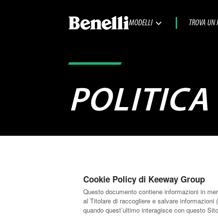
MODELLI
TROVA UN 
POLITICA
Cookie Policy di Keeway Group
Questo documento contiene informazioni in merit
al Titolare di raccogliere e salvare informazioni 
quando quest’ultimo interagisce con questo Sit