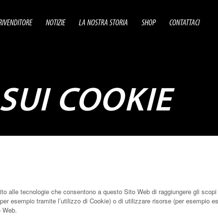
RIVENDITORE
NOTIZIE
LA NOSTRA STORIA
SHOP
CONTATTACI
 SUI COOKIE
o alle tecnologie che consentono a questo Sito Web di raggiungere gli scopi de
(per esempio tramite l’utilizzo di Cookie) o di utilizzare risorse (per esempio 
o Web.