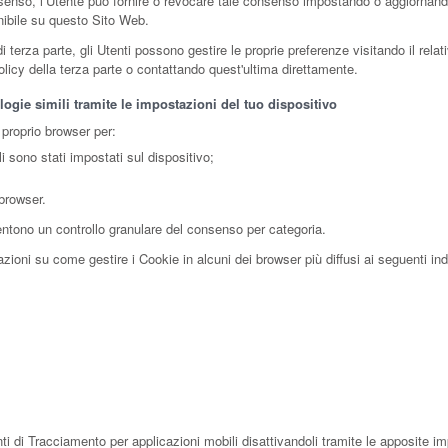
nsenso, l’Utente può fornire o revocare tale consenso impostando o aggiornando 
onibile su questo Sito Web.
erza parte, gli Utenti possono gestire le proprie preferenze visitando il relativ
policy della terza parte o contattando quest'ultima direttamente.
ogie simili tramite le impostazioni del tuo dispositivo
 proprio browser per:
i sono stati impostati sul dispositivo;
 browser.
entono un controllo granulare del consenso per categoria.
ioni su come gestire i Cookie in alcuni dei browser più diffusi ai seguenti indi
ti di Tracciamento per applicazioni mobili disattivandoli tramite le apposite im