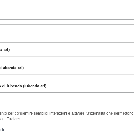
 srl)
(iubenda srl)
 di iubenda (iubenda srl)
to per consentire semplici interazioni e attivare funzionalità che permettono 
 il Titolare.
rti