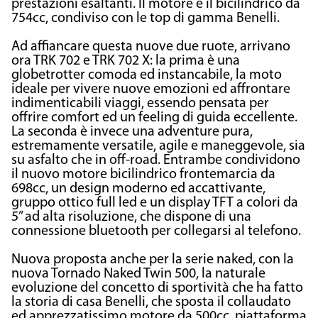
prestazioni esaltanti. I
l motore
è il bicilindrico d
a
754cc,
condiviso con le top di gamma Benelli.
Ad affiancare questa nuove due ruote, arrivano
ora TRK 702 e TRK 702 X: la prima è una
globetrotter comoda ed instancabile, la moto
ideale per vivere nuove emozioni ed affrontare
indimenticabili viaggi, essendo pensata per
offrire comfort ed un feeling di guida eccellente.
La seconda è invece una adventure pura,
estremamente versatile, agile e maneggevole, sia
su asfalto che in off-road. Entrambe condividono
il nuovo motore bicilindrico frontemarcia da
698cc, un design moderno ed accattivante,
gruppo ottico full led e un display TFT a colori da
5’’ ad alta risoluzione, che dispone di una
connessione bluetooth per collegarsi al telefono.
Nuova proposta anche per la serie naked, con la
nuova Tornado Naked Twin 500, la naturale
evoluzione del concetto di sportività che ha fatto
la storia di casa Benelli, che sposta il collaudato
ed apprezzatissimo motore da 500cc, piattaforma