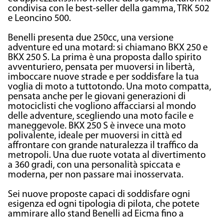
condivisa con le best-seller della gamma, TRK 502
e Leoncino 500.
Benelli presenta due 250cc, una versione
adventure ed una motard: si chiamano BKX 250 e
BKX 250 S. La prima è una proposta dallo spirito
avventuriero, pensata per muoversi in libertà,
imboccare nuove strade e per soddisfare la tua
voglia di moto a tuttotondo. Una moto compatta,
pensata anche per le giovani generazioni di
motociclisti che vogliono affacciarsi al mondo
delle adventure, scegliendo una moto facile e
maneggevole. BKX 250 S è invece una moto
polivalente, ideale per muoversi in città ed
affrontare con grande naturalezza il traffico da
metropoli. Una due ruote votata al divertimento
a 360 gradi, con una personalità spiccata e
moderna, per non passare mai inosservata.
Sei nuove proposte capaci di soddisfare ogni
esigenza ed ogni tipologia di pilota, che potete
ammirare allo stand Benelli ad Eicma fino a