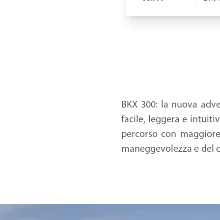
BKX 300: la nuova adve
facile, leggera e intuit
percorso con maggiore 
maneggevolezza e del con
il massimo del divertim
Il suo design, firmato 
linguaggio stilistico i