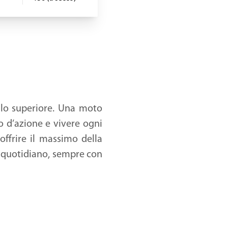
llo superiore. Una moto
io d’azione e vivere ogni
ffrire il massimo della
zo quotidiano, sempre con
ca differente, lo stesso
uperfici pulite e volumi