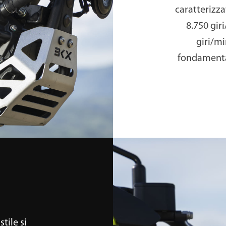
caratterizza
8.750 gir
giri/mi
fondamental
stile si