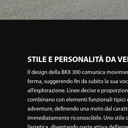
cement grey, avio blue e 
STILE E PERSONALITÀ DA V
Il design della BKX 300 comunica movime
ferma, suggerendo fin da subito la sua vo
all’esplorazione. Linee decise e proporzioni
combinano con elementi funzionali tipici 
adventure, definendo una moto dal caratt
immediatamente riconoscibile. Uno stile c
l’estetica, diventando parte attiva dell’esp