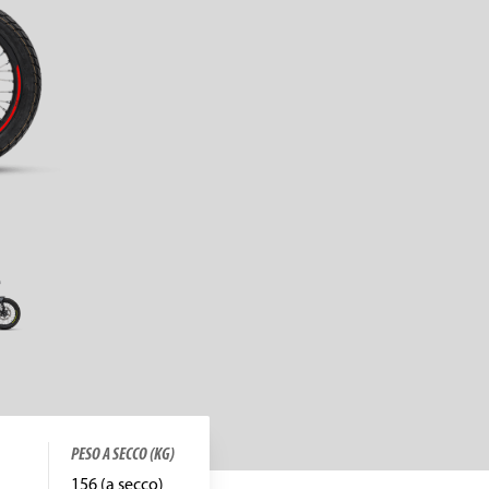
PESO A SECCO (KG)
156 (a secco)