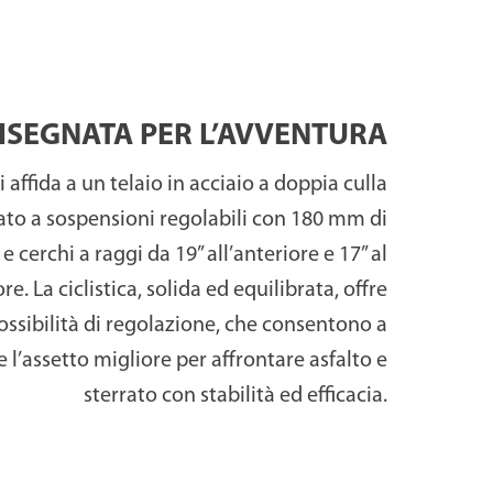
a rialzata, con le pedane
steriore e le sospensioni
moderna, funzionale e
n autentico spirito di
ISEGNATA PER L’AVVENTURA
 affida a un telaio in acciaio a doppia culla
ato a liquido, capace di
ato a sospensioni regolabili con 180 mm di
r i possessori di patente
e cerchi a raggi da 19” all’anteriore e 17” al
le. L’impianto frenante,
re. La ciclistica, solida ed equilibrata, offre
o da un disco posteriore
ossibilità di regolazione, che consentono a
isure, ergonomia e peso
re l’assetto migliore per affrontare asfalto e
 ogni superficie.
sterrato con stabilità ed efficacia.
ivi colori: nordic white,