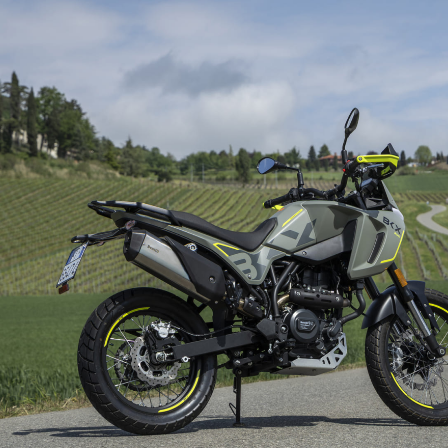
compatti che mettono il 
regolabili su due posizi
regolabili a lunga e
immediatamente ricono
esplorazione.
BKX 300 è spinta da un 
erogare 28,6 CV e 24 Nm 
A2, progettato per offr
con disco anteriore da 
da 240 mm, garantisce 
contenuto, la BKX 300 a
La BKX 300 è disponibile