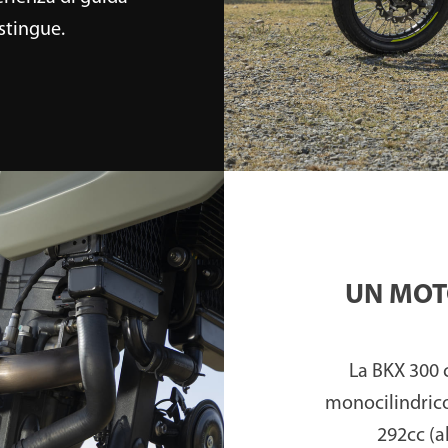
istingue.
UN MOT
La BKX 300 
monocilindrico
292cc (a