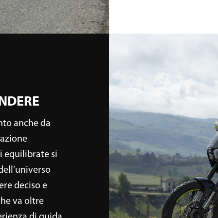
dune sea, al prezzo di 3.990 € f.c.
ENDERE
nto anche da
cazione
 equilibrate si
dell’universo
ere deciso e
he va oltre
erienza di guida