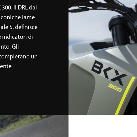
 300. Il DRL dal
 iconiche lame
ale S, definisce
 indicatori di
nto. Gli
i, completano un
mente