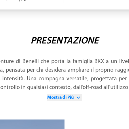
PRESENTAZIONE
nture di Benelli che porta la famiglia BKX a un live
iva, pensata per chi desidera ampliare il proprio ragg
intensità. Una compagna versatile, progettata per o
trollo in qualsiasi contesto, dall’off-road all’utiliz
ento.
Mostra di Più
dal Centro Stile Benelli, ripropone, su una base tecni
ntrodotto con le BKX 125: proporzioni equilibrate, s