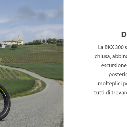
rider al centro dell’esperienza. La posizione di guid
oni, i cerchi a raggi da 19” all’anteriore e 17” al po
scursione contribuiscono a definire una moto 
scibile, pronta ad affrontare ogni percorso co
D
La BKX 300 si
moderno monocilindrico da 292,4 cc Euro 5+, raffredd
chiusa, abbin
di coppia. Un motore brillante ed elastico, ideale pe
escursione 
ire una guida coinvolgente ma sempre facile e gestibi
posterio
300 mm e pinza radiale a quattro pistoncini, affiancat
molteplici p
potenza e controllo in ogni situazione. Grazie a m
tutti di trova
ssicura grande maneggevolezza e piena padronanza su
 in tutte le concessionarie Benelli, in quattro esclus