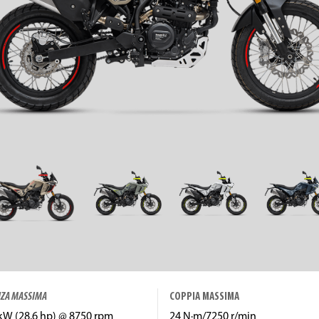
ZA MASSIMA
COPPIA MASSIMA
 kW (28.6 hp) @ 8750 rpm
24 N·m/7250 r/min