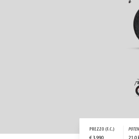
PREZZO (F.C.)
POTEN
€ 3.990
21.0