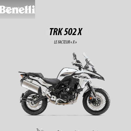
MODÈLES
TRK 502 X
LE FACTEUR « X »