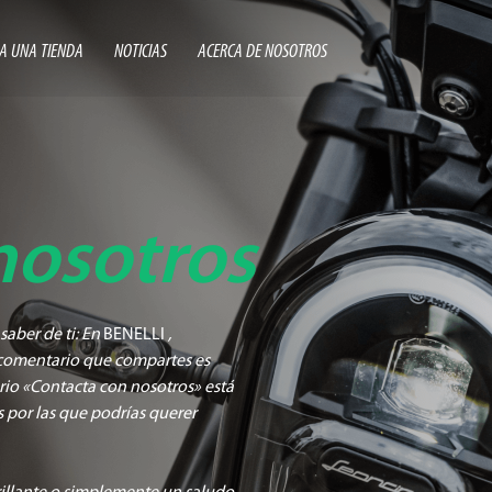
A UNA TIENDA
NOTICIAS
ACERCA DE NOSOTROS
nosotros
saber de ti: En
BENELLI
,
comentario que compartes es
ario «Contacta con nosotros» está
 por las que podrías querer