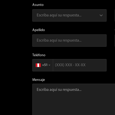
Asunto
Apellido
Teléfono
+51
▼
Mensaje