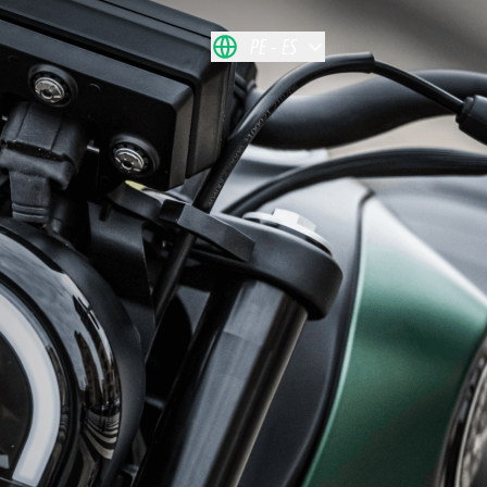
PE
ES