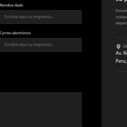
Nombre dado
Encuen
cualqu
depar
Correo electrónico
Di
Av. R
Peru,