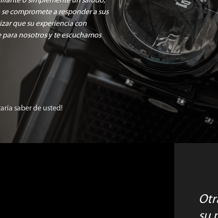
rillante o simplemente un saludo,
 se compromete a responder a sus
izar que su experiencia con
e para nosotros y te escuchamos
aría saber de usted!
otras opciones de contacto en
su 