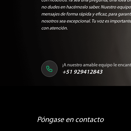
con nosotros. Ya sea una pregunta, una idea b
no dudes en hacérnoslo saber. Nuestro equipo
mensajes de forma rápida y eficaz, para garant
nosotros sea excepcional. Tu voz es important
con atención.
¡A nuestro amable equipo le encant
+51 929412843
Póngase en contacto