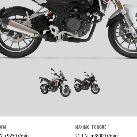
NCIA
MÁXIMO. TORQUE
W a 9250 r/min
21,1 N · m/8000 r/min