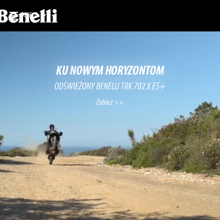
MODELE
KU NOWYM HORYZONTOM
ODŚWIEŻONY BENELLI TRK 702 X E5+
Zobacz >>