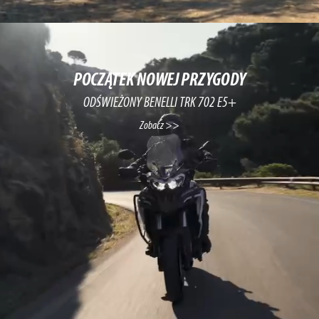
POCZĄTEK NOWEJ PRZYGODY
ODŚWIEŻONY BENELLI TRK 702 E5+
Zobacz >>