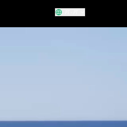
PT
PT