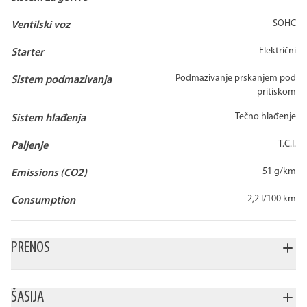
SOHC
Ventilski voz
Električni
Starter
Podmazivanje prskanjem pod
Sistem podmazivanja
pritiskom
Tečno hlađenje
Sistem hlađenja
T.C.I.
Paljenje
51 g/km
Emissions (CO2)
2,2 l/100 km
Consumption
PRENOS
6-brzina
Lanac
Mokra višeslojna plo
Menjač
Završna vožnja
Tip kvačila
ŠASIJA