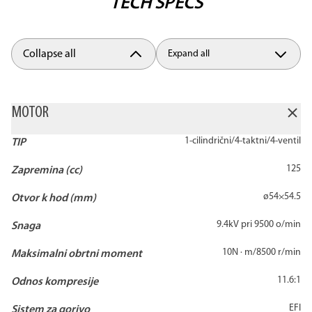
TECH SPECS
Collapse all
Expand all
MOTOR
1-cilindrični/4-taktni/4-ventil
TIP
125
Zapremina (cc)
ø54×54.5
Otvor k hod (mm)
9.4kV pri 9500 o/min
Snaga
10N · m/8500 r/min
Maksimalni obrtni moment
11.6:1
Odnos kompresije
EFI
Sistem za gorivo