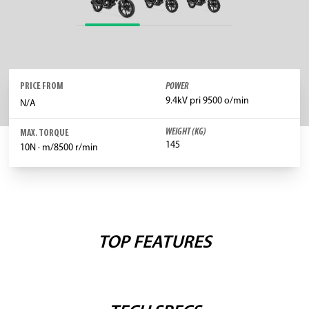
PRICE FROM
POWER
9.4kV pri 9500 o/min
N/A
WEIGHT (KG)
MAX. TORQUE
145
10N · m/8500 r/min
TOP FEATURES