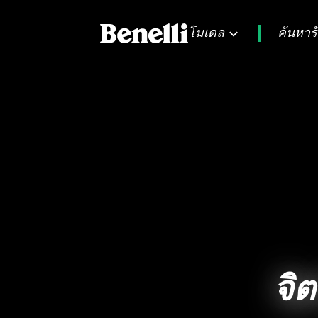
โมเดล
ค้นหาร
จิ