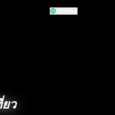
TH
TH
่ยว