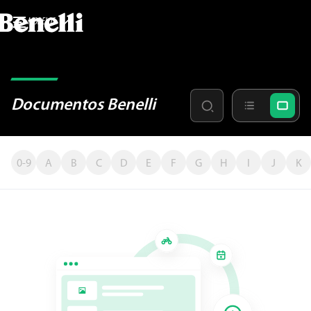
MODELOS
Documentos Benelli
0-9
A
B
C
D
E
F
G
H
I
J
K