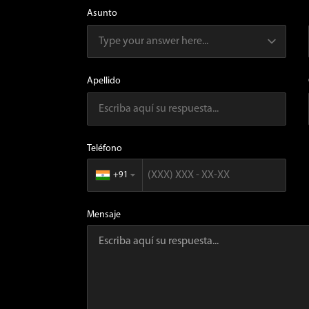
Asunto
Apellido
Teléfono
+91
▼
Mensaje