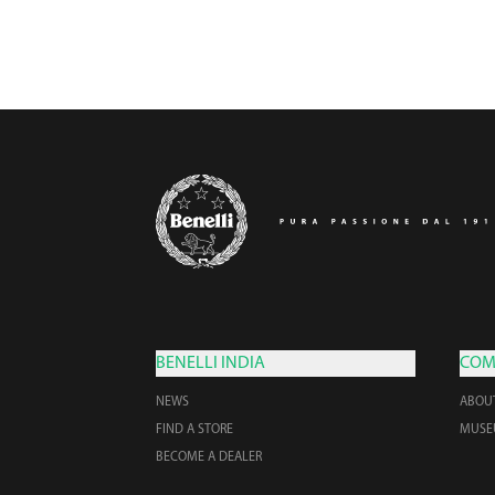
BENELLI INDIA
COM
NEWS
ABOU
FIND A STORE
MUS
BECOME A DEALER