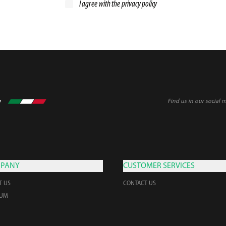
I agree with the
privacy policy
Find us in our social 
PANY
CUSTOMER SERVICES
T US
CONTACT US
EUM