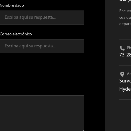
Nombre dado
Encuen
cualqu
depar
Correo electrónico
P
73-2
A
Surve
Hyder