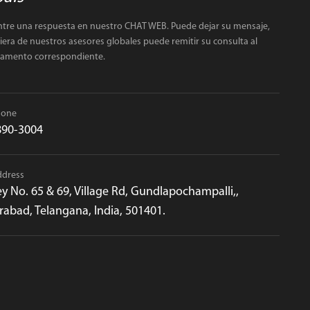
tre una respuesta en nuestro CHAT WEB. Puede dejar su mensaje,
iera de nuestros asesores globales puede remitir su consulta al
tamento correspondiente.
hone
890-3004
ddress
y No. 65 & 69, Village Rd, Gundlapochampalli,,
abad, Telangana, India, 501401.