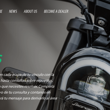
RE
NEWS
ABOUT US
BECOME A DEALER
s
 cada etapa de tu vínculo con la
hasta consultas sobre repuestos,
a que necesites resolver. Completá
ivo de tu consulta y contanos en
 tu mensaje para derivarlo al área