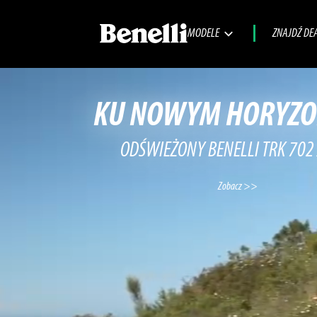
MODELE
ZNAJDŹ DE
KU NOWYM HORYZ
ODŚWIEŻONY BENELLI TRK 702
Zobacz >>