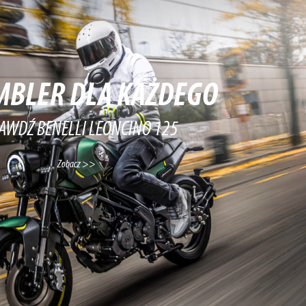
MBLER DLA KAŻDEGO
AWDŹ BENELLI LEONCINO 125
Zobacz >>