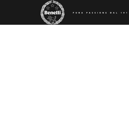
BENELLI POLAND
FIR
AKTUALNOŚCI
O NA
ZNAJDŹ DEALERA
MUZ
Zrzeczenie się odpowiedzia