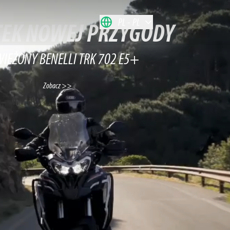
PL
PL
TEK NOWEJ PRZYGODY
IEŻONY BENELLI TRK 702 E5+
Zobacz >>