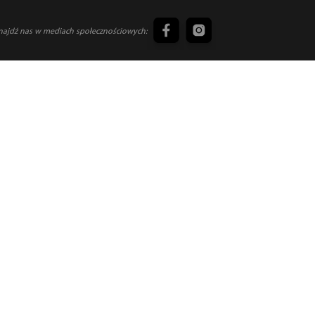
najdź nas w mediach społecznościowych:
INFORMACJE PRAWNE
POLITYKA JAKOŚCI
UNI EN ISO 9001:2015 CERTYFIKAT
FORMULARZ SYGNALISTÓW
PL
PL
uluj subskrypcję