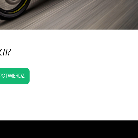
CH?
POTWIERDŹ