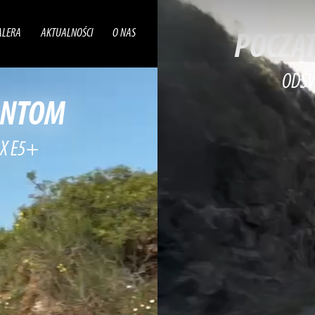
ALERA
AKTUALNOŚCI
O NAS
POCZĄ
ODŚW
ONTOM
 X E5+