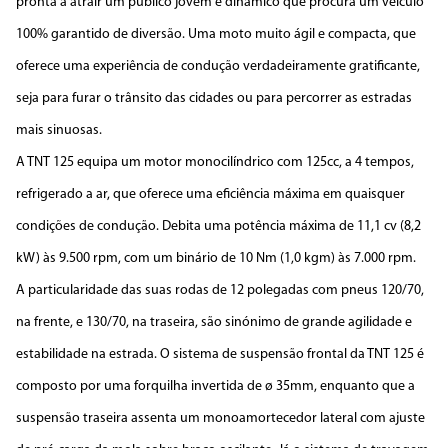
pronta a atrair um público jovem e dinâmico que procura um veículo
100% garantido de diversão. Uma moto muito ágil e compacta, que
oferece uma experiência de condução verdadeiramente gratificante,
seja para furar o trânsito das cidades ou para percorrer as estradas
mais sinuosas.
A TNT 125 equipa um motor monocilíndrico com 125cc, a 4 tempos,
refrigerado a ar, que oferece uma eficiência máxima em quaisquer
condições de condução. Debita uma potência máxima de 11,1 cv (8,2
kW) às 9.500 rpm, com um binário de 10 Nm (1,0 kgm) às 7.000 rpm.
A particularidade das suas rodas de 12 polegadas com pneus 120/70,
na frente, e 130/70, na traseira, são sinónimo de grande agilidade e
estabilidade na estrada. O sistema de suspensão frontal da TNT 125 é
composto por uma forquilha invertida de ø 35mm, enquanto que a
suspensão traseira assenta um monoamortecedor lateral com ajuste