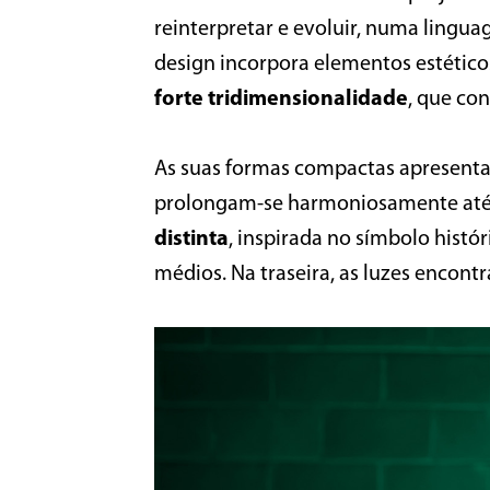
reinterpretar e evoluir, numa lingu
design incorpora elementos estético
forte tridimensionalidade
, que co
As suas formas compactas apresentam
prolongam-se harmoniosamente até à
distinta
, inspirada no símbolo hist
médios. Na traseira, as luzes encon