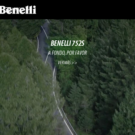
MODELOS
BENELLI 752S
A FONDO, POR FAVOR
VER MÁS >>